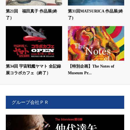
第21回 福田真子 作品展(終
第31回MATSURICA 作品展(終
了）
了)
第34回 宇宙戦艦ヤマト 全記録
【特別企画】The Notes of
展コラボカフェ（終了）
Museum Pr...
グループ会社ＰＲ