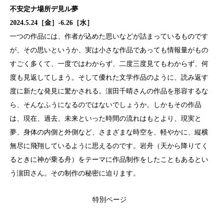
不安定ナ場所デ見ル夢
2024.5.24［金］-6.26［水］
一つの作品には、作者が込めた思いなどが詰まっているものです
が、その思いというか、実は小さな作品であっても情報量がもの
すごく多くて、一度ではわからず、二度三度見てもわからず、何
度も見返してしまう。そして優れた文学作品のように、読み返す
度に新たな発見に驚かされる。濵田千晴さんの作品を形容するな
ら、そんなふうになるのではないでしょうか。しかもその作品
は、現在、過去、未来といった時間の流れはもとより、現実と
夢、身体の内側と外側など、さまざまな時空を、軽やかに、縦横
無尽に飛翔しているように思えるのです。岩舟（天から降りてく
るときに神が乗る舟）をテーマに作品制作をしたこともあるとい
う濵田さん。その制作の秘密に迫ります。
特別ページ