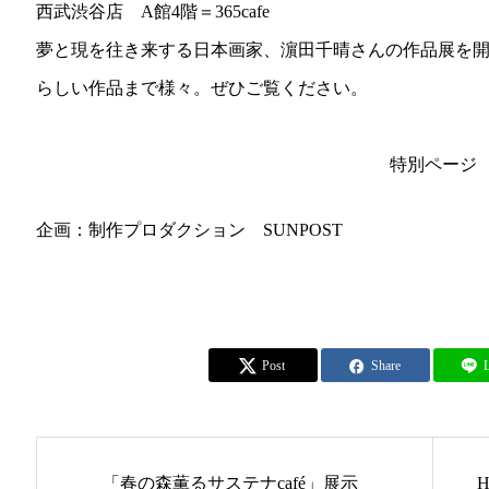
西武渋谷店 A館4階＝365cafe
夢と現を往き来する日本画家、
濵田千晴さん
の作品展を
らしい作品まで様々。ぜひご覧ください。
特別ページ
企画：制作プロダクション SUNPOST
Post
Share
「春の森薫るサステナcafé」展示
H