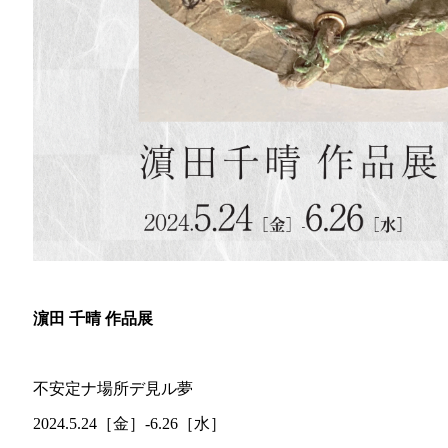
濵田 千晴 作品展
不安定ナ場所デ見ル夢
2024.5.24［金］-6.26［水］