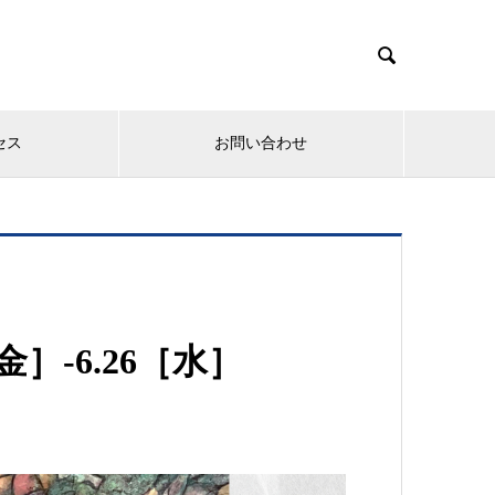

セス
お問い合わせ
4［金］-6.26［水］