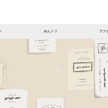
ー
めんトリ
アク